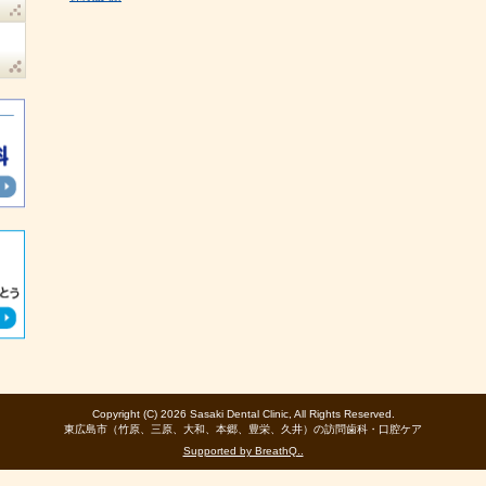
Copyright (C) 2026 Sasaki Dental Clinic, All Rights Reserved.
東広島市（竹原、三原、大和、本郷、豊栄、久井）の訪問歯科・口腔ケア
Supported by BreathQ..